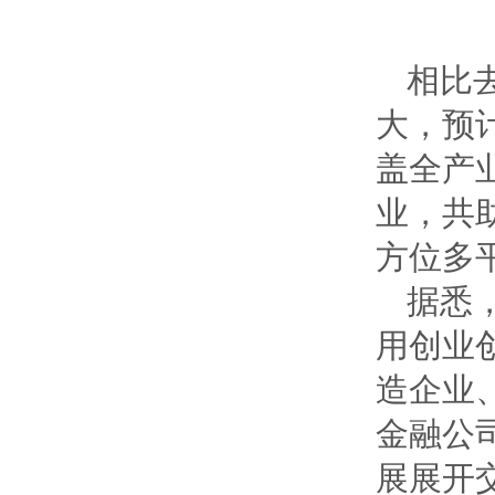
相比
大，预
盖全产
业，共
方位多
据悉
用创业
造企业
金融公
展展开