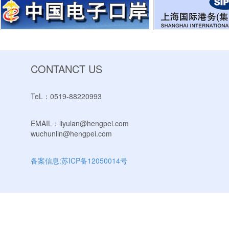
CONTANCT US
TeL：0519-88220993
EMAIL：liyulan@hengpei.com
wuchunlin@hengpei.com
备案信息:苏ICP备12050014号