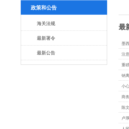
政策和公告
海关法规
最
最新署令
墨西
最新公告
注意
重磅
钠
小心
商务
陈文
卢
人