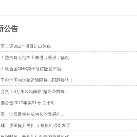
新公告
哥上调392个项目进口关税
！墨西哥大范围上调进口关税，幅度..
！联合国GHS第十修订版发布啦~
离子电池国内道路运输即将与国际接轨！
弃货！6万集装箱面临“超期滞留费..
部公告2017年第61号 关于对..
浩：让质量精神成为长沙发展的..
厚林：质量提升勇担当 抢抓机遇促发展
民日报时评：开创生机勃勃的质量时代